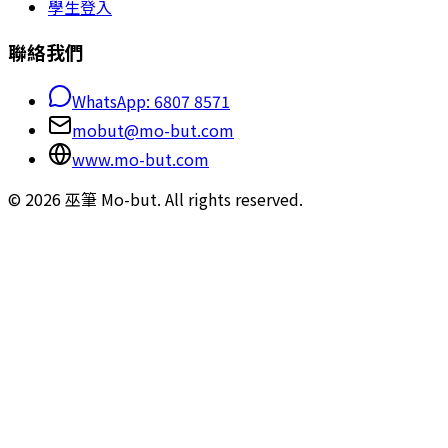
學生登入
聯絡我們
WhatsApp: 6807 8571
mobut@mo-but.com
www.mo-but.com
©
2026
巫筆 Mo-but.
All rights reserved.